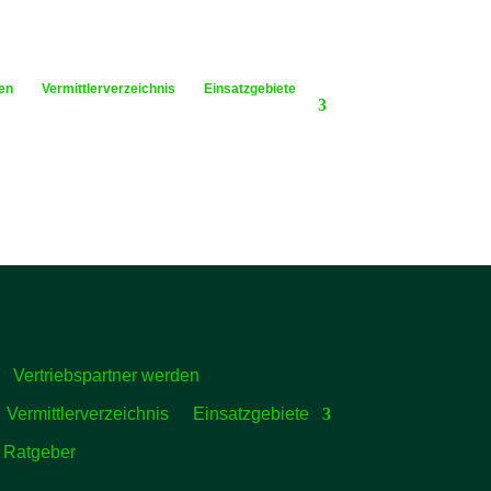
en
Vermittlerverzeichnis
Einsatzgebiete
Vertriebspartner werden
Vermittlerverzeichnis
Einsatzgebiete
Ratgeber