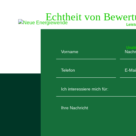
Echtheit von Bewer
Leist
Unab